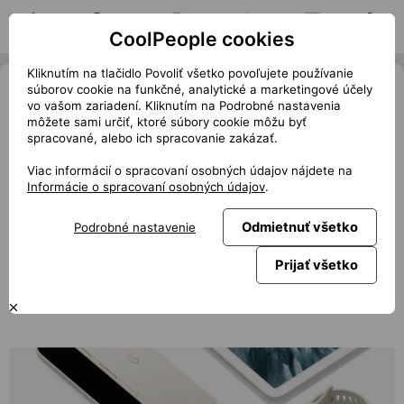
CoolPeople cookies
Domov
Hľadať pozíciu
Moja pozícia
Notifikácie
Správy
Profil
Kliknutím na tlačidlo Povoliť všetko povoľujete používanie
Mění opět Google na mobilním trhu
súborov cookie na funkčné, analytické a marketingové účely
vo vašom zariadení. Kliknutím na Podrobné nastavenia
pravidla hry? Vysílá do světa novou
môžete sami určiť, ktoré súbory cookie môžu byť
řadu Pixel 9
spracované, alebo ich spracovanie zakázať.
Viac informácií o spracovaní osobných údajov nájdete na
« Späť
club.coolpeople.cz
Informácie o spracovaní osobných údajov
.
Na každoroční události Made by Google představil Google
Odmietnuť všetko
Podrobné nastavenie
novou řadu mobilních telefonů Pixel 9. Tímto krokem
navázal na loňský úspěch, kdy poprvé integroval
Prijať všetko
generativní umělou inteligenci. Ukázal světu, jak bude
vypadat budoucnost smartphonů?