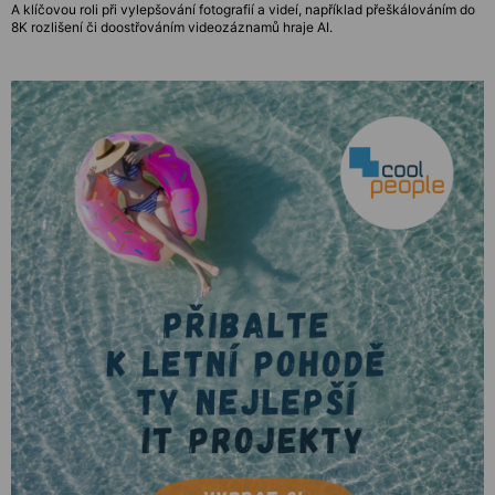
A klíčovou roli při vylepšování fotografií a videí, například přeškálováním do
8K rozlišení či doostřováním videozáznamů hraje AI.