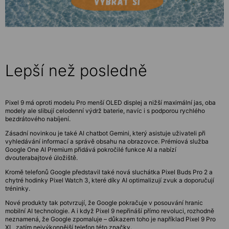
Lepší než posledně
Pixel 9 má oproti modelu Pro menší OLED displej a nižší maximální jas, oba
modely ale slibují celodenní výdrž baterie, navíc i s podporou rychlého
bezdrátového nabíjení.
Zásadní novinkou je také AI chatbot Gemini, který asistuje uživateli při
vyhledávání informací a správě obsahu na obrazovce. Prémiová služba
Google One AI Premium přidává pokročilé funkce AI a nabízí
dvouterabajtové úložiště.
Kromě telefonů Google představil také nová sluchátka Pixel Buds Pro 2 a
chytré hodinky Pixel Watch 3, které díky AI optimalizují zvuk a doporučují
tréninky.
Nové produkty tak potvrzují, že Google pokračuje v posouvání hranic
mobilní AI technologie. A i když Pixel 9 nepřináší přímo revoluci, rozhodně
neznamená, že Google zpomaluje – důkazem toho je například Pixel 9 Pro
XL, zatím nejvýkonnější telefon této značky.