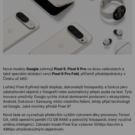
Nové modely
Google
zahrnují
Pixel 9
,
Pixel 9 Pro
ve dvou velikostech a
také speciální skládací verzi
Pixel 9 Pro Fold
, přičemž předobjednávky v
Česku už běží.
Loňský Pixel 8 přinesl lepší displeje, dokonalejší fotoaparáty a funkce jako
odstraňování objektů z fotografií nebo automatický přepis audia na text. Tyto
inovace umožnily Googlu rychle získat dominantní postavení v ekosystému
Android. Dokonce i Samsung, místo vlastního řešení, tehdy přijal technologii
od Googlu. Jaké novinky přináší Pixel 9?
Nová řada se vyznačuje především vyšším výkonem díky procesoru Tensor
G4, větší operační pamětí (12 GB RAM) a pokročilý fotoaparát, který využívá
umělou inteligenci. Základní model Pixel 9 je vybaven 50Mpx hlavním a
48Mpx ultraširokoúhlým objektivem.