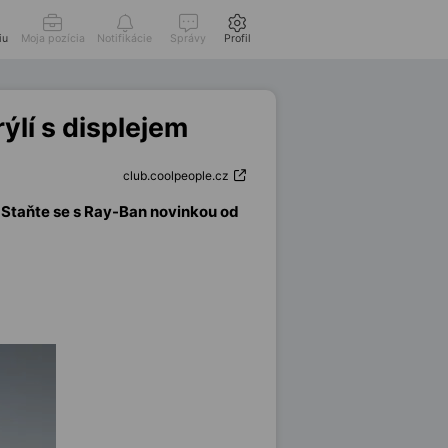
iu
Moja pozícia
Notifikácie
Správy
Profil
ýlí s displejem
club.coolpeople.cz
í. Staňte se s Ray-Ban novinkou od