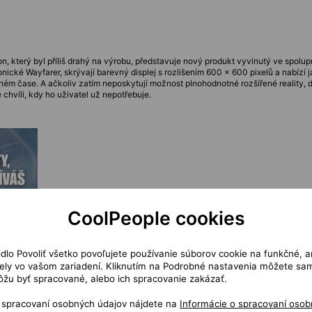
on, který byl příliš drahý na výrobu, představuje nový produkt vyvinutý ve spolu
onické Wayfarer, skrývají barevný displej s rozlišením 600 × 600 pixelů a nabízí j
eálném čase. A ačkoliv zatím neposkytují možnost plnohodnotné rozšířené reality
chvíli, kdy ho uživatel už nepotřebuje.
CoolPeople cookies
čidlo Povoliť všetko povoľujete používanie súborov cookie na funkčné, a
ly vo vašom zariadení. Kliknutím na Podrobné nastavenia môžete sami
žu byť spracované, alebo ich spracovanie zakázať.
o spracovaní osobných údajov nájdete na
Informácie o spracovaní osob