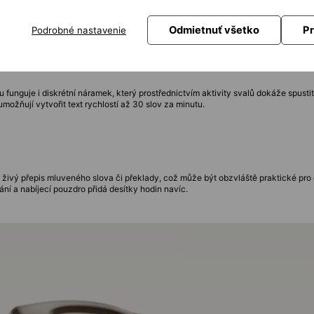
Odmietnuť všetko
Pr
Podrobné nastavenie
funguje i diskrétní náramek, který prostřednictvím aktivity svalů dokáže spustit
možňují vytvořit text rychlostí až 30 slov za minutu.
 živý přepis mluveného slova či překlady, což může být obzvláště praktické pro
vání a nabíjecí pouzdro přidá desítky hodin navíc.