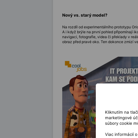
Nový vs. starý model?
Na rozdíl od experimentálního prototypu Ori
A i když brýle na první pohled připomínají ik
navigaci, fotografie, videa či překlady v r
obraz před pravé oko. Ten dokonce zmizí ve 
Kliknutím na tla
marketingové úče
súbory cookie mô
Viac informácií 