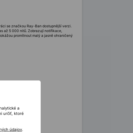
práci se značkou Ray-Ban dostupnější verzi.
as až 5 000 nitů. Zobrazují notifikace,
, dokážou promítnout malý a jasně ohraničený
nalytické a
 určiť, ktoré
ných údajov
.