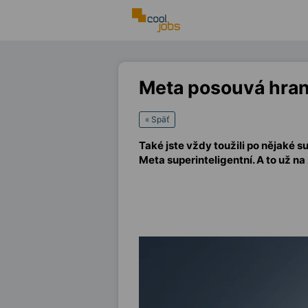
Meta posouvá hrani
« Späť
Také jste vždy toužili po nějaké s
Meta superinteligentní. A to už na