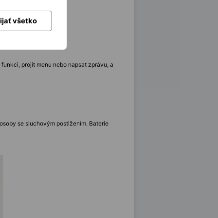
ijať všetko
 funkci, projít menu nebo napsat zprávu, a
 osoby se sluchovým postižením. Baterie