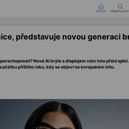
Domov
Hľadať pozíc
ce, představuje novou generaci br
uperschopnosti? Nové AI brýle s displejem vám toto přání spln
 začátku příštího roku, kdy se objeví na evropském trhu.