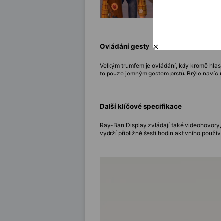
Ovládání gesty
Velkým trumfem je ovládání, kdy kromě hlasu 
to pouze jemným gestem prstů. Brýle navíc u
Další klíčové specifikace
Ray-Ban Display zvládají také videohovory,
vydrží přibližně šesti hodin aktivního použí