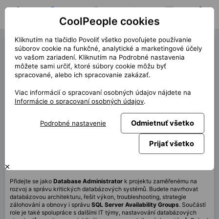
CoolPeople cookies
Domov
Hľadať pozíciu
Moja pozícia
Notifikácie
Správy
Profil
Kliknutím na tlačidlo Povoliť všetko povoľujete používanie
Database Administrator
súborov cookie na funkčné, analytické a marketingové účely
vo vašom zariadení. Kliknutím na Podrobné nastavenia
(43160)
môžete sami určiť, ktoré súbory cookie môžu byť
spracované, alebo ich spracovanie zakázať.
« späť
Viac informácií o spracovaní osobných údajov nájdete na
Miesto
Praha
Informácie o spracovaní osobných údajov
.
Start (dĺžka)
9/2026 (12m)
Odmietnuť všetko
Podrobné nastavenie
Zmluva
Kontrakt cez CP
Home office
80%
Prijať všetko
Mesačne
150 000 CZK
Přidejte se jako
Database Administrator
k projektu zaměřenému na
rozvoj a správu kritických databázových systémů. Budete navrhovat
databázovou architekturu, řešit výkon, troubleshooting, strategie
zálohování a obnovy i správu
SQL
Server Availability Groups
. Součástí
role je také spolupráce s dalšími IT týmy, nastavování databázových