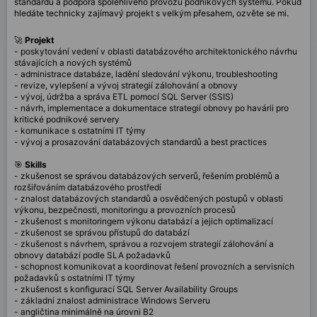
standardů a podpora spolehlivého provozu podnikových systémů. Pokud
hledáte technicky zajímavý projekt s velkým přesahem, ozvěte se mi.
🚀
Projekt
- poskytování vedení v oblasti databázového architektonického návrhu
stávajících a nových systémů
- administrace databáze, ladění sledování výkonu, troubleshooting
- revize, vylepšení a vývoj strategií zálohování a obnovy
- vývoj, údržba a správa ETL pomocí SQL Server (SSIS)
- návrh, implementace a dokumentace strategií obnovy po havárii pro
kritické podnikové servery
- komunikace s ostatními IT týmy
- vývoj a prosazování databázových standardů a best practices
🎯
Skills
- zkušenost se správou databázových serverů, řešením problémů a
rozšiřováním databázového prostředí
- znalost databázových standardů a osvědčených postupů v oblasti
výkonu, bezpečnosti, monitoringu a provozních procesů
- zkušenost s monitoringem výkonu databází a jejich optimalizací
- zkušenost se správou přístupů do databází
- zkušenost s návrhem, správou a rozvojem strategií zálohování a
obnovy databází podle SLA požadavků
- schopnost komunikovat a koordinovat řešení provozních a servisních
požadavků s ostatními IT týmy
- zkušenost s konfigurací SQL Server Availability Groups
- základní znalost administrace Windows Serveru
- angličtina minimálně na úrovni B2