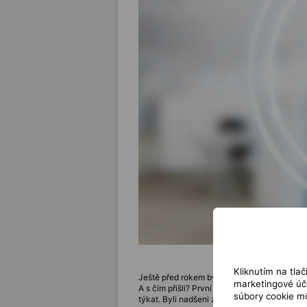
Kliknutím na tla
Ještě před rokem byla společnost OpenAI re
marketingové úče
A s čím přišli? První prezentace firmy Open
súbory cookie mô
týkat. Byli nadšeni z toho, co viděli a slyšeli.