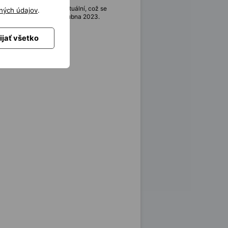
oho, že je ChatGPT neaktuální, což se
ných údajov
.
nalosti na obsahu až do dubna 2023.
ijať všetko