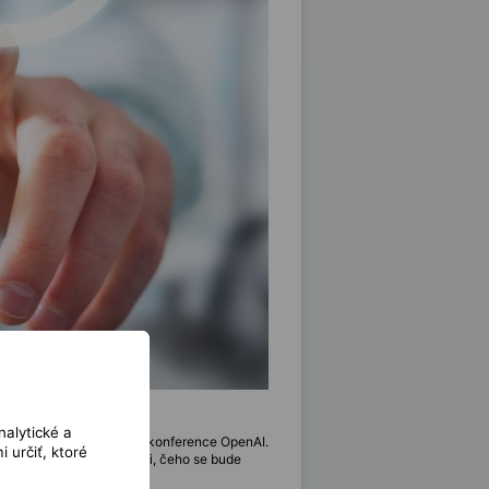
nalytické a
pár dny proběhla tisková konference OpenAI.
 určiť, ktoré
ho momentu napjatě čekali, čeho se bude