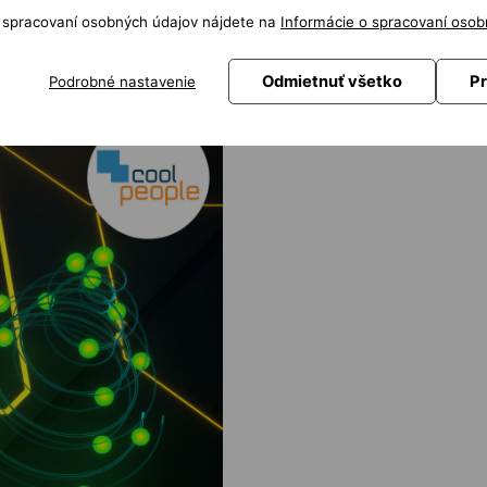
bo, který údajně dokáže více za méně. Jedna z nejčastějších výtek se týkala t
o spracovaní osobných údajov nájdete na
Informácie o spracovaní osob
předchozí verze, jejíž paměť sahala pouze do roku 2021, nový model staví své z
mat a otázek, pravděpodobně se vám konečně dostane adekvátní odpovědi.
Odmietnuť všetko
Pr
Podrobné nastavenie