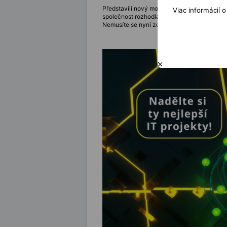
Představili nový model ChatGPT - GPT-4 Tur
Viac informácií 
společnost rozhodla změnit. A tak namísto 
Nemusíte se nyní zdráhat aktuálnějších té