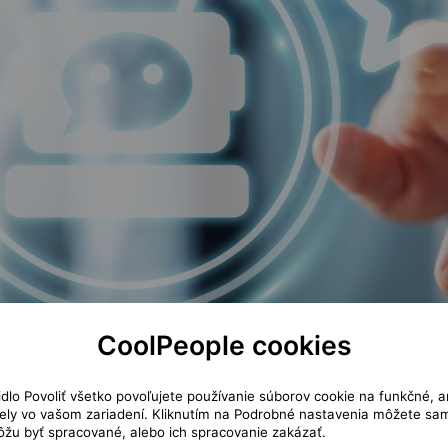
CoolPeople cookies
čidlo Povoliť všetko povoľujete používanie súborov cookie na funkčné, a
lativně neznámá. Nyní její služby využívá na 100 milionů uživatelů týdně. Před 
ly vo vašom zariadení. Kliknutím na Podrobné nastavenia môžete sami
AI, určená pro veřejnost, byla velkým úspěchem. Všichni zúčastnění do poslední
žu byť spracované, alebo ich spracovanie zakázať.