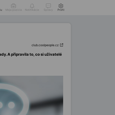
iu
Moja pozícia
Notifikácie
Správy
Profil
club.coolpeople.cz
. A připravila to, co si uživatelé