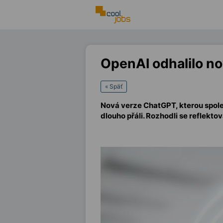
OpenAI odhalilo n
« Späť
Nová verze ChatGPT, kterou společn
dlouho přáli. Rozhodli se reflekt