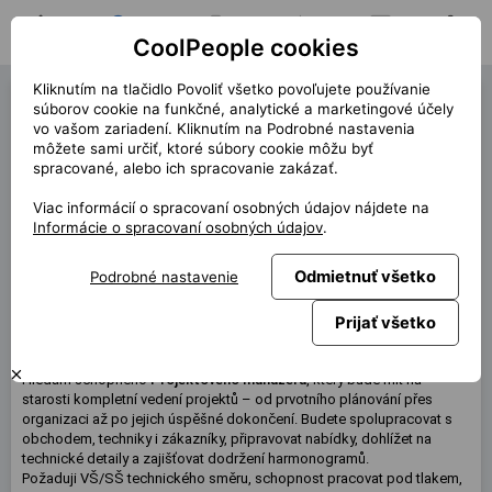
CoolPeople cookies
Domov
Hľadať pozíciu
Moja pozícia
Notifikácie
Správy
Profil
Kliknutím na tlačidlo Povoliť všetko povoľujete používanie
Project Manager (40017)
súborov cookie na funkčné, analytické a marketingové účely
vo vašom zariadení. Kliknutím na Podrobné nastavenia
« späť
môžete sami určiť, ktoré súbory cookie môžu byť
spracované, alebo ich spracovanie zakázať.
Miesto
Praha
Viac informácií o spracovaní osobných údajov nájdete na
Start (dĺžka)
7/2025
Informácie o spracovaní osobných údajov
.
Zmluva
TPP Klient
Odmietnuť všetko
Podrobné nastavenie
Mesačne
80 000 CZK
Prijať všetko
Táto pozícia nie je aktuálne dostupná
Hledám schopného
Projektového manažera
, který bude mít na
starosti kompletní vedení projektů – od prvotního plánování přes
organizaci až po jejich úspěšné dokončení. Budete spolupracovat s
obchodem, techniky i zákazníky, připravovat nabídky, dohlížet na
technické detaily a zajišťovat dodržení harmonogramů.
Požaduji VŠ/SŠ technického směru, schopnost pracovat pod tlakem,