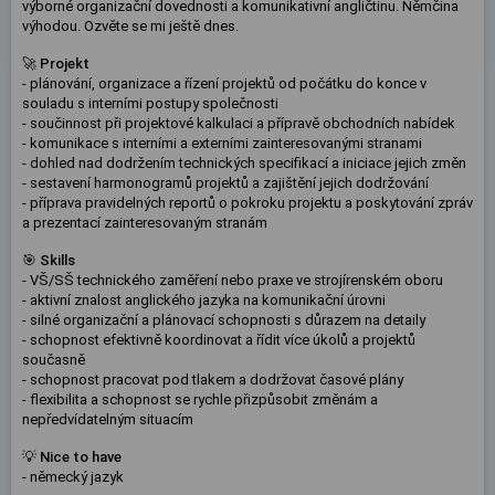
výborné organizační dovednosti a komunikativní angličtinu. Němčina
výhodou. Ozvěte se mi ještě dnes.
🚀
Projekt
- plánování, organizace a řízení projektů od počátku do konce v
souladu s interními postupy společnosti
- součinnost při projektové kalkulaci a přípravě obchodních nabídek
- komunikace s interními a externími zainteresovanými stranami
- dohled nad dodržením technických specifikací a iniciace jejich změn
- sestavení harmonogramů projektů a zajištění jejich dodržování
- příprava pravidelných reportů o pokroku projektu a poskytování zpráv
a prezentací zainteresovaným stranám
🎯
Skills
- VŠ/SŠ technického zaměření nebo praxe ve strojírenském oboru
- aktivní znalost anglického jazyka na komunikační úrovni
- silné organizační a plánovací schopnosti s důrazem na detaily
- schopnost efektivně koordinovat a řídit více úkolů a projektů
současně
- schopnost pracovat pod tlakem a dodržovat časové plány
- flexibilita a schopnost se rychle přizpůsobit změnám a
nepředvídatelným situacím
💡
Nice to have
- německý jazyk