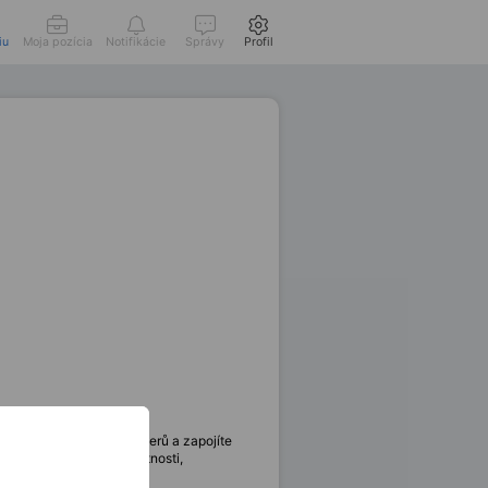
iu
Moja pozícia
Notifikácie
Správy
Profil
týmu projektových manažerů a zapojíte
 vysokou míru samostatnosti,