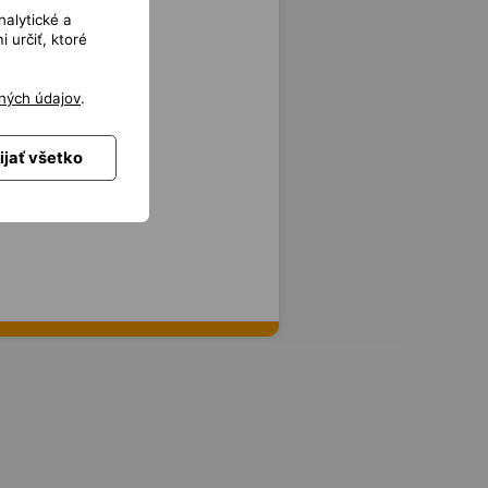
nalytické a
 určiť, ktoré
ných údajov
.
ijať všetko