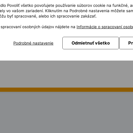
čidlo Povoliť všetko povoľujete používanie súborov cookie na funkčné, a
ly vo vašom zariadení. Kliknutím na Podrobné nastavenia môžete sami
pojišťovnictví
ace a transformační změny
žu byť spracované, alebo ich spracovanie zakázať.
vým core systémem
eností a předpokladů kandidáta
o spracovaní osobných údajov nájdete na
Informácie o spracovaní osob
žerů
Odmietnuť všetko
Pr
Podrobné nastavenie
ktů
osti
jišťovny