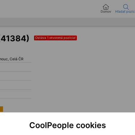
Domov
Hľadať pozíc
(41384)
Ostáva 1 otvorená pozícia!
mouc, Celá ČR
 zkušeností z regulovaného pojišťovacího prostředí. Budete součástí externího 
CoolPeople cookies
 integrace nebo transformační změny spojené s novým core systémem. Očekávám
nce a profesionální komunikaci.