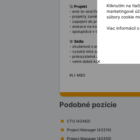
Kliknutím na tla
🚀
Projekt
marketingové úče
- end-to-end řízení projektů v prostředí 
- projekty zaměřené na migrace, integr
súbory cookie mô
- zapojení do projektů spojených s no
- alokace na konkrétní projekt dle zkuš
Viac informácií 
- spolupráce v týmu projektových mana
🎯
Skills
- zkušenost s end-to-end delivery proje
- vysoká míra samostatnosti a soběstačn
- prokazatelná zkušenost z prostředí po
- velmi dobré komunikační schopnost
#LI-MB3
Podobné pozície
CTO (43462)
Project Manager (43374)
Project Manager (43355)