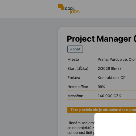
Project Manager 
« späť
Miesto
Praha, Pardubice, Olo
Start (dĺžka)
2/2026 (9m+)
Zmluva
Kontrakt cez CP
Home office
99%
Mesačne
140 000 CZK
Táto pozícia nie je aktuálne dostupná
Hledám seniorního
Project Managera
se
se do projektů zaměřených na migrace,
schopnost řídit projekt od začátku do ko