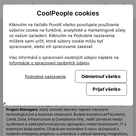
CoolPeople cookies
Domov
Hľadať pozíciu
Moja pozícia
Notifikácie
Správy
Profil
Kliknutím na tlačidlo Povoliť všetko povoľujete používanie
Project Manager (42827)
súborov cookie na funkčné, analytické a marketingové účely
vo vašom zariadení. Kliknutím na Podrobné nastavenia
« späť
môžete sami určiť, ktoré súbory cookie môžu byť
spracované, alebo ich spracovanie zakázať.
Miesto
Bratislava
Viac informácií o spracovaní osobných údajov nájdete na
Start (dĺžka)
7/2026 (12m+)
Informácie o spracovaní osobných údajov
.
Zmluva
Kontrakt cez CP
Odmietnuť všetko
Podrobné nastavenie
Mesačne
5 000 EUR
Prijať všetko
Táto pozícia nie je aktuálne dostupná
Do medzinárodného programu v bankovom sektore hľadám skúseného
Project Managera
, ktorý zastreší delivery naprieč viacerými
technologickými a business streamami. Budete koordinovať Payments,
Cards, Data, Infrastructure aj Compliance tímy, riadiť závislosti medzi
systémami a zabezpečovať plynulú spoluprácu medzi businessom, IT a
externými dodávateľmi. Očakávam minimálne 5 rokov skúseností s
riadením enterprise projektov a orientáciu v oblasti banking integrations,