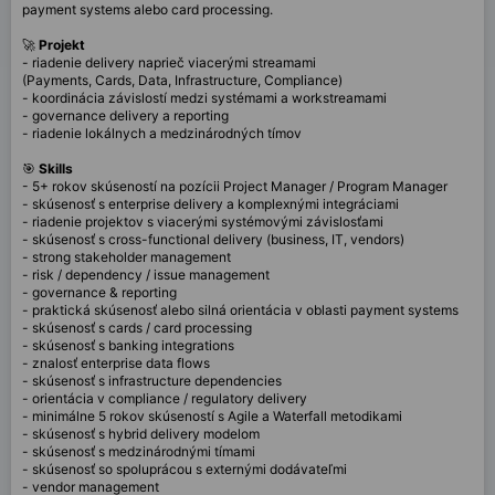
payment systems alebo card processing.
🚀
Projekt
- riadenie delivery naprieč viacerými streamami
(Payments, Cards, Data, Infrastructure, Compliance)
- koordinácia závislostí medzi systémami a workstreamami
- governance delivery a reporting
- riadenie lokálnych a medzinárodných tímov
🎯
Skills
- 5+ rokov skúseností na pozícii Project Manager / Program Manager
- skúsenosť s enterprise delivery a komplexnými integráciami
- riadenie projektov s viacerými systémovými závislosťami
- skúsenosť s cross-functional delivery (business, IT, vendors)
- strong stakeholder management
- risk / dependency / issue management
- governance & reporting
- praktická skúsenosť alebo silná orientácia v oblasti payment systems
- skúsenosť s cards / card processing
- skúsenosť s banking integrations
- znalosť enterprise data flows
- skúsenosť s infrastructure dependencies
- orientácia v compliance / regulatory delivery
- minimálne 5 rokov skúseností s Agile a Waterfall metodikami
- skúsenosť s hybrid delivery modelom
- skúsenosť s medzinárodnými tímami
- skúsenosť so spoluprácou s externými dodávateľmi
- vendor management