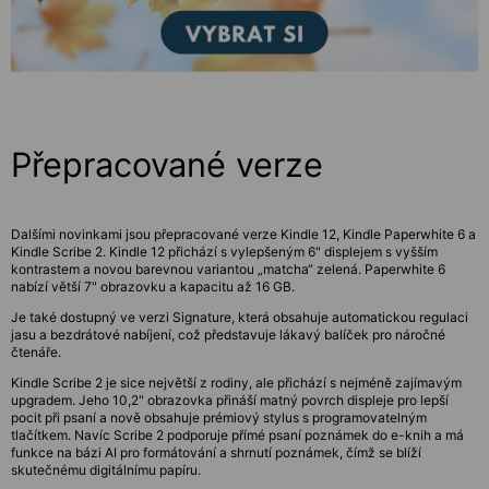
Přepracované verze
Dalšími novinkami jsou přepracované verze Kindle 12, Kindle Paperwhite 6 a
Kindle Scribe 2. Kindle 12 přichází s vylepšeným 6" displejem s vyšším
kontrastem a novou barevnou variantou „matcha“ zelená. Paperwhite 6
nabízí větší 7" obrazovku a kapacitu až 16 GB.
Je také dostupný ve verzi Signature, která obsahuje automatickou regulaci
jasu a bezdrátové nabíjení, což představuje lákavý balíček pro náročné
čtenáře.
Kindle Scribe 2 je sice největší z rodiny, ale přichází s nejméně zajímavým
upgradem. Jeho 10,2" obrazovka přináší matný povrch displeje pro lepší
pocit při psaní a nově obsahuje prémiový stylus s programovatelným
tlačítkem. Navíc Scribe 2 podporuje přímé psaní poznámek do e-knih a má
funkce na bázi AI pro formátování a shrnutí poznámek, čímž se blíží
skutečnému digitálnímu papíru.