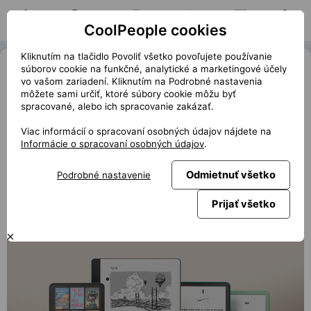
CoolPeople cookies
Domov
Hľadať pozíciu
Moja pozícia
Notifikácie
Správy
Profil
Kliknutím na tlačidlo Povoliť všetko povoľujete používanie
První barevný Kindle je tu, Amazon
súborov cookie na funkčné, analytické a marketingové účely
vo vašom zariadení. Kliknutím na Podrobné nastavenia
inovuje své čtečky a ruší tlačítka
môžete sami určiť, ktoré súbory cookie môžu byť
spracované, alebo ich spracovanie zakázať.
« Späť
club.coolpeople.cz
Viac informácií o spracovaní osobných údajov nájdete na
Amazon pro fanoušky Kindle čteček představil řadu
Informácie o spracovaní osobných údajov
.
novinek. Nejdiskutovanějším přírůstkem je model Kindle
Colorsoft, první Kindle s barevným displejem. Co na
Odmietnuť všetko
Podrobné nastavenie
novinku říkáte?
Prijať všetko