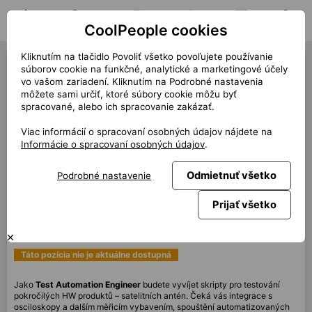
CoolPeople cookies
Domov
Hľadať pozíciu
Moja pozícia
Notifikácie
Správy
Profil
Kliknutím na tlačidlo Povoliť všetko povoľujete používanie
Test Automation Engineer
súborov cookie na funkčné, analytické a marketingové účely
vo vašom zariadení. Kliknutím na Podrobné nastavenia
(40440)
môžete sami určiť, ktoré súbory cookie môžu byť
spracované, alebo ich spracovanie zakázať.
« späť
Viac informácií o spracovaní osobných údajov nájdete na
Miesto
Brno
Informácie o spracovaní osobných údajov
.
Start (dĺžka)
10/2025 (6m)
Odmietnuť všetko
Podrobné nastavenie
Zmluva
Kontrakt cez CP
Home office
80%
Prijať všetko
Mesačne
120 000 CZK
Táto pozícia nie je aktuálne dostupná
Jako
Test Automation Engineer
budete vyvíjet skripty pro testování
pokročilých HW produktů – satelitních antén. Čeká vás integrace s
osciloskopy a dalším měřicím vybavením, spouštění automatizovaných