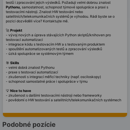
testů i zpracování jejich výsledků. Požaduji velmi dobrou znalost
Pythonu,
samostatnost, schopnost týmové spolupráce a praxi s
testovacími nástroji. Znalost HW testování nebo
satelitních/telekomunikačních systémů je výhodou. Rádi byste se o
pozici dozvěděli více? Kontaktujte mě.
🚀
Projekt
- vývoj nových a úprava stávajících Python skriptů/knihoven pro
testovací automatizaci
- integrace kódu s testovacím HW a s testovaným produktem
- spouštění automatizovaných testů a zpracování výsledků
- úzká spolupráce se systémovým týmem
🎯
Skills
- velmi dobrá znalost Pythonu
- praxe s testovací automatizací
- zkušenosti s integrací měřicí techniky (např. osciloskopy)
- schopnost samostatné práce i spolupráce v týmu
💡
Nice to have
- zkušenost s dalšími testovacími nástroji nebo frameworky
- povědomí o HW testování a satelitních/telekomunikačních systémech
Podobné pozície