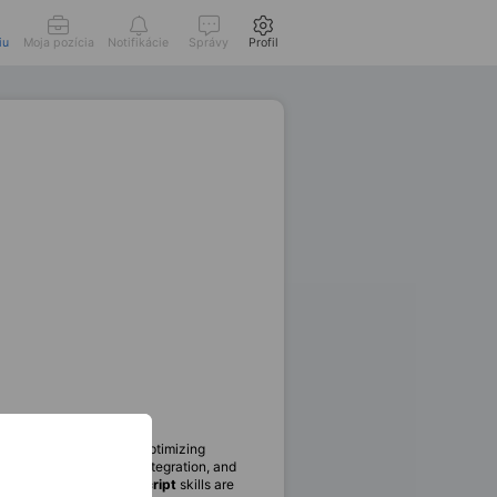
iu
Moja pozícia
Notifikácie
Správy
Profil
new functionality, and optimizing
ESTful APIs
, backend integration, and
HTML
,
CSS
, and
JavaScript
skills are