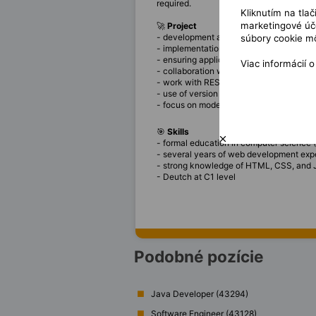
required.
Kliknutím na tla
marketingové úče
🚀
Project
- development and maintenance of web 
súbory cookie mô
- implementation of new features and opt
- ensuring application quality and perf
Viac informácií 
- collaboration with developers, UX des
- work with RESTful APIs and backend i
- use of version control systems such as
- focus on modern web technologies and
🎯
Skills
- formal education in computer science (
- several years of web development exp
- strong knowledge of HTML, CSS, and 
- Deutch at C1 level
Podobné pozície
Java Developer (43294)
Software Engineer (43128)