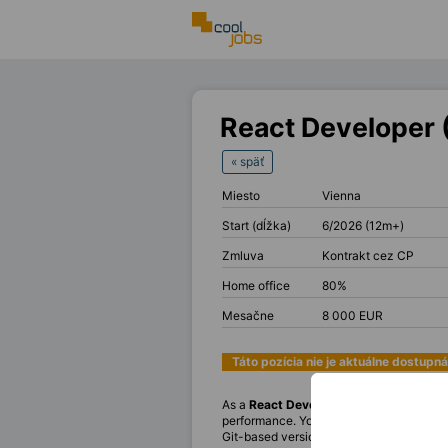
React Developer
« späť
Miesto
Vienna
Start (dĺžka)
6/2026 (12m+)
Zmluva
Kontrakt cez CP
Home office
80%
Mesačne
8 000 EUR
Táto pozícia nie je aktuálne dostupná
As a
React Developer
you will be respon
performance. You will collaborate close
Git-based version control. A formal educ