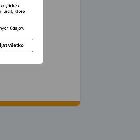
nalytické a
 určiť, ktoré
ných údajov
.
ijať všetko