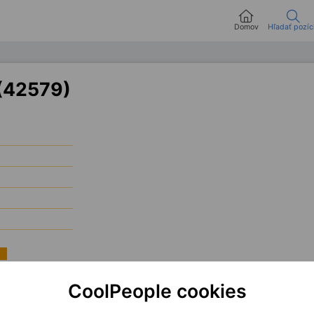
Domov
Hľadať pozíc
 (42579)
sible for developing and maintaining web applications with React, implementing 
CoolPeople cookies
ly with developers, UX designers, and business stakeholders while working with
R
ation in computer science, several years of experience with
Angular
, and strong