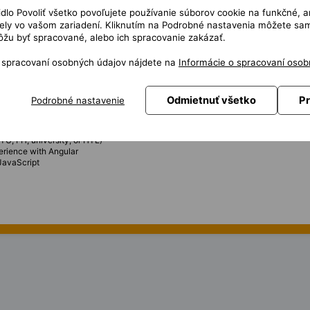
čidlo Povoliť všetko povoľujete používanie súborov cookie na funkčné, a
ly vo vašom zariadení. Kliknutím na Podrobné nastavenia môžete sami
applications with React
žu byť spracované, alebo ich spracovanie zakázať.
imization of existing applications
ormance
o spracovaní osobných údajov nájdete na
Informácie o spracovaní osob
igners, and business stakeholders
ntegration
 Git
Odmietnuť všetko
Pr
Podrobné nastavenie
 best practices
TU, FH, university, or HTL)
erience with Angular
JavaScript