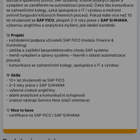
údržbu a spolehlivý provoz SAP systému, včetně drobných úprav a
vylepšení se zaměřením na automatizaci procesů. Čeká Vás komunikace
se zahraničními kolegy, úzká spolupráce s IT i výrobou a možnost
ovlivnit fungování klíčových firemních procesů. Pokud máte více než 10
let zkušeností se
SAP FICO
, alespoň 2–3 roky praxe v
SAP S/4HANA
,
výbornou angličtinu a analytické myšlení, jste ideální kandidát.
🚀
Projekt
- každodenní podpora uživatelů SAP FICO (moduly Finance &
Controlling)
- údržba a zajištění bezproblémového chodu SAP systému
- menší vylepšení a úpravy systému – hlavně v oblasti
automatizace
procesů
- komunikace se zahraničními kolegy, spolupráce s IT a výrobou
🎯
Skills
- 10+ let zkušeností se SAP FICO
- 2–3 roky práce v SAP S/4HANA
- výborná znalost angličtiny
- dobré analytické a komunikační schopnosti
- znalost nástroje
Service Now
(stačí orientace)
💡
Nice to have
- certifikace na SAP FICO / SAP S/4HANA