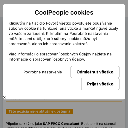
CoolPeople cookies
Domov
Hľadať pozíciu
Moja pozícia
Notifikácie
Správy
Profil
Kliknutím na tlačidlo Povoliť všetko povoľujete používanie
SAP FI/CO Consultant
súborov cookie na funkčné, analytické a marketingové účely
vo vašom zariadení. Kliknutím na Podrobné nastavenia
(41230)
môžete sami určiť, ktoré súbory cookie môžu byť
spracované, alebo ich spracovanie zakázať.
Ostáva 1 otvorená pozícia!
Viac informácií o spracovaní osobných údajov nájdete na
« späť
Informácie o spracovaní osobných údajov
.
Miesto
Brno
Odmietnuť všetko
Podrobné nastavenie
Start (dĺžka)
2/2026 (12m)
Zmluva
Kontrakt cez CP
Prijať všetko
Home office
100%
Mesačne
180 000 CZK
Táto pozícia nie je aktuálne dostupná
Připojte se k týmu jako
SAP FI/CO Consultant
. Budete mít na starosti