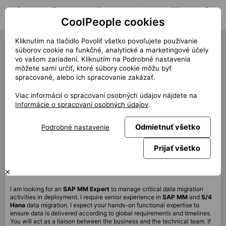
CoolPeople cookies
Domov
Hľadať pozíciu
Moja pozícia
Notifikácie
Správy
Profil
Kliknutím na tlačidlo Povoliť všetko povoľujete používanie
SAP MM Expert (40747)
súborov cookie na funkčné, analytické a marketingové účely
vo vašom zariadení. Kliknutím na Podrobné nastavenia
« späť
môžete sami určiť, ktoré súbory cookie môžu byť
spracované, alebo ich spracovanie zakázať.
Miesto
Celá ČR
Viac informácií o spracovaní osobných údajov nájdete na
Start (dĺžka)
10/2025 (9m+)
Informácie o spracovaní osobných údajov
.
Zmluva
Kontrakt cez CP
Odmietnuť všetko
Podrobné nastavenie
Home office
100%
Mesačne
180 000 CZK
Prijať všetko
Táto pozícia nie je aktuálne dostupná
I am looking for an
SAP MM Expert
to manage critical data migration
activities in deployment. I require senior experience in
SAP
MM
and
S/4
Hana
data migration. I expect your hands-on functional expertise to
ensure data is delivered according to global requirements and timelines.
You will act as a liaison between the business and the technical team. If