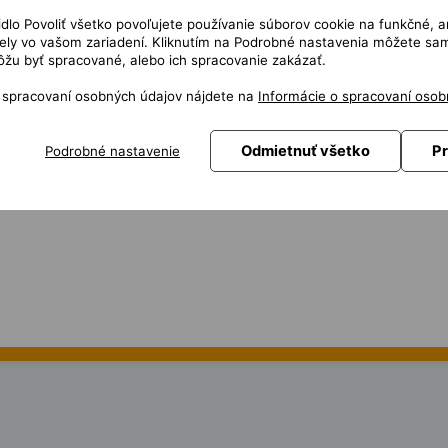
čidlo Povoliť všetko povoľujete používanie súborov cookie na funkčné, a
návrhu testovacích dat pro UAT webové aplikace
ly vo vašom zariadení. Kliknutím na Podrobné nastavenia môžete sami
ání
žu byť spracované, alebo ich spracovanie zakázať.
a řešení defektů
o spracovaní osobných údajov nájdete na
Informácie o spracovaní osob
lespoň 3 roky
ených chyb
Odmietnuť všetko
Pr
Podrobné nastavenie