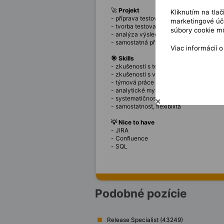
🚀
Projekt
Kliknutím na tla
- příprava testovacích cílů, scénářů a 
marketingové úče
- tvorba testovacích požadavků dle zad
súbory cookie mô
- analýza výsledků testů a spolupráce n
- samostatná příprava a exekuce testů
Viac informácií 
🎯 Skills
- zkušenosti s testováním SW aplikací a
- zkušenosti s vyhodnocováním nahláš
- týmová práce
- analytické myšlení
- systematičnost, spolehlivost, pečlivost
- samostatnost, flexibilita
💡 Nice to have
- JIRA
- Confluence
- SQL
Podobné pozície
Release Specialist (43249)