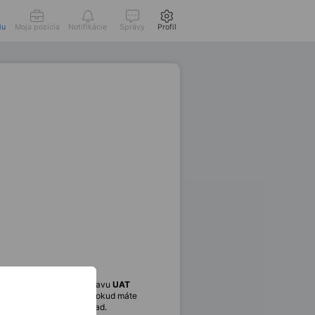
iu
Moja pozícia
Notifikácie
Správy
Profil
e zodpovědnost za přípravu
UAT
ovat na řešení defektů. Pokud máte
 práce bude mít jasný dopad.