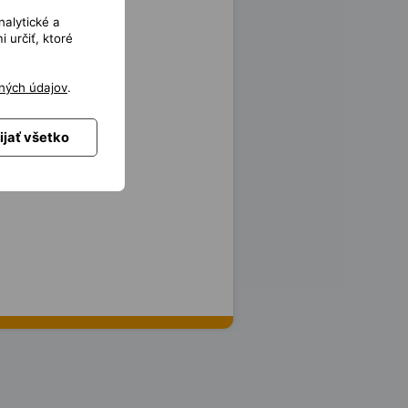
nalytické a
 určiť, ktoré
ných údajov
.
ijať všetko