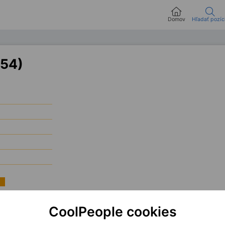
Domov
Hľadať pozíc
254)
testováním a opravdu ovlivníte kvalitu produktu? V roli
Test Analytika
převezmet
CoolPeople cookies
zu výsledků. Budete samostatně plánovat a exekuovat testy a zároveň spoluprac
chuť podílet se na zlepšování webových aplikací, čeká na Vás prostředí, kde Vaše