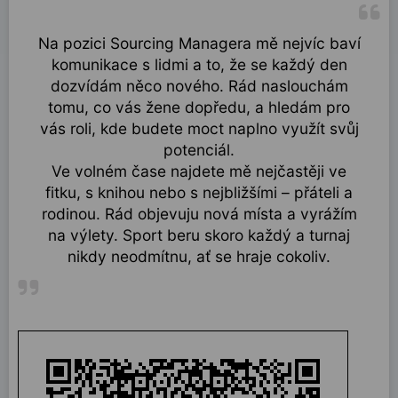
Na pozici Sourcing Managera mě nejvíc baví
komunikace s lidmi a to, že se každý den
dozvídám něco nového. Rád naslouchám
tomu, co vás žene dopředu, a hledám pro
vás roli, kde budete moct naplno využít svůj
potenciál.
Ve volném čase najdete mě nejčastěji ve
fitku, s knihou nebo s nejbližšími – přáteli a
rodinou. Rád objevuju nová místa a vyrážím
na výlety. Sport beru skoro každý a turnaj
nikdy neodmítnu, ať se hraje cokoliv.