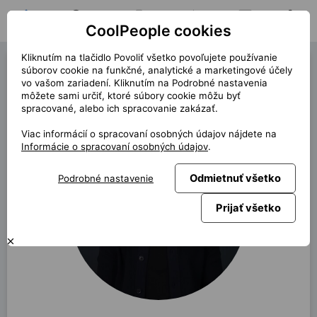
CoolPeople cookies
Domov
Hľadať pozíciu
Moja pozícia
Notifikácie
Správy
Profil
Kliknutím na tlačidlo Povoliť všetko povoľujete používanie
Tomáš Novák
súborov cookie na funkčné, analytické a marketingové účely
vo vašom zariadení. Kliknutím na Podrobné nastavenia
môžete sami určiť, ktoré súbory cookie môžu byť
späť
spracované, alebo ich spracovanie zakázať.
Viac informácií o spracovaní osobných údajov nájdete na
Informácie o spracovaní osobných údajov
.
Odmietnuť všetko
Podrobné nastavenie
Prijať všetko