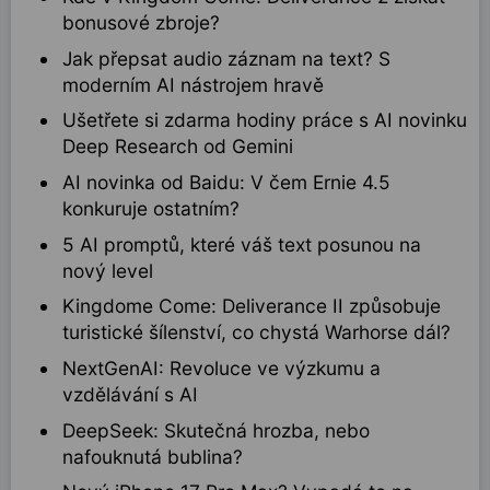
bonusové zbroje?
Jak přepsat audio záznam na text? S
moderním AI nástrojem hravě
Ušetřete si zdarma hodiny práce s AI novinku
Deep Research od Gemini
AI novinka od Baidu: V čem Ernie 4.5
konkuruje ostatním?
5 AI promptů, které váš text posunou na
nový level
Kingdome Come: Deliverance II způsobuje
turistické šílenství, co chystá Warhorse dál?
NextGenAI: Revoluce ve výzkumu a
vzdělávání s AI
DeepSeek: Skutečná hrozba, nebo
nafouknutá bublina?