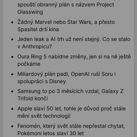
spouští obranný plán s názvem Project
Glasswing
Žádný Marvel nebo Star Wars, a přesto
Spasitel drtí kina
Jeden leak a AI trh už není stejný. Co se stalo
v Anthropicu?
Oura Ring 5 nabídne změny, jen si na ně ještě
počkáme
Miliardový plán padl, OpenAI ruší Soru i
spolupráci s Disney
Samsung to po 3 měsících vzdal, Galaxy Z
Trifold končí
Apple slaví 50 let, tohle je důvod proč stále
mění svět technologií
Fenomén, který svět stále nepřestal chytat,
Pokémoni letos slaví 30 let