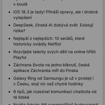
v koutě
iOS 18.3 je tady! Přináší opravy, ale i drobná
vylepšení
DeepSeek, čínská AI dobývá svět. Existují
rizika?
Nejlepší z nejlepších: 10 seriálů, které
historicky ovládly Netflix!
Rozvíjejte talenty svých dětí na online hřišti
Playful
Záchrana života na jedno kliknutí, česká
aplikace Záchranka míří do Finska
Galaxy Ring od Samsungu je už v prodeji i
v Česku, stojí víc než chytré hodinky
8 tipů, jak rozeznat komunikaci chatbota od
té lidské
Nvidia šokuje: Má superpočítač budoucnosti