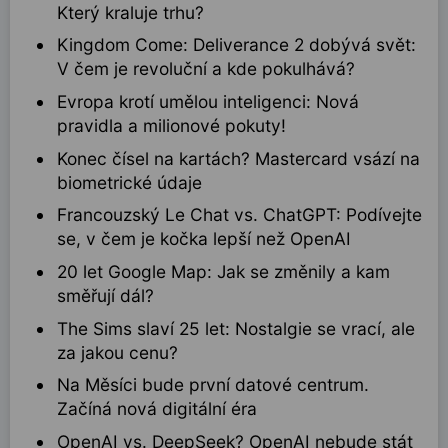
Který kraluje trhu?
Kingdom Come: Deliverance 2 dobývá svět:
V čem je revoluční a kde pokulhává?
Evropa krotí umělou inteligenci: Nová
pravidla a milionové pokuty!
Konec čísel na kartách? Mastercard vsází na
biometrické údaje
Francouzský Le Chat vs. ChatGPT: Podívejte
se, v čem je kočka lepší než OpenAI
20 let Google Map: Jak se změnily a kam
směřují dál?
The Sims slaví 25 let: Nostalgie se vrací, ale
za jakou cenu?
Na Měsíci bude první datové centrum.
Začíná nová digitální éra
OpenAI vs. DeepSeek? OpenAI nebude stát