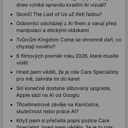
dnes vzniká opravdu kvalitní AI vizuál?
Skončí The Last of Us už třetí řadou?
Odborníci odcházejí z AI firem a varují před
manipulací a etickými otázkami
Tvůrcům Kingdom Come se ohromně daří, co
chystají nového?
6 filmových premiér roku 2026, které musíte
vidět
Hned jsem věděl, že je role Care Specialisty
pro mě, zahrála mi do karet
Siri konečně dostane slibovaný upgrade,
Apple sází na AI od Googlu
Třicetimetrové závěje na Kamčatce,
skutečnost nebo práce AI?
Když jsem si přečetla popis pozice Care
Specialist, hned jsem věděla, že je to role