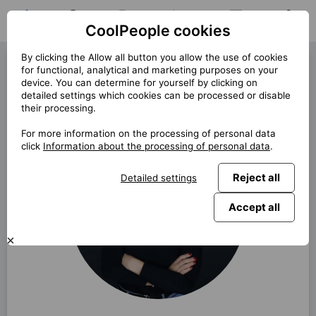
CoolPeople cookies
Home
Job search
My jobs
Notifications
Messages
Profile
By clicking the Allow all button you allow the use of cookies
Petra Sauerová👶
for functional, analytical and marketing purposes on your
device. You can determine for yourself by clicking on
detailed settings which cookies can be processed or disable
back
their processing.
For more information on the processing of personal data
click
Information about the processing of personal data
.
Reject all
Detailed settings
Accept all