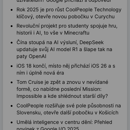
Rok 2025 je pro růst CoolPeople Technology
klíčový, otevře novou pobočku v Curychu
Revoluční projekt pro studenty spojuje hru,
historii i AI, to vše v Minecraftu
Čína stoupá na AI výsluní, DeepSeek
updatuje svůj AI model R1 a šlape tak na
paty OpenAI
iOS 18 končí, místo něj přichází iOS 26 a s
ním i úplně nová éra
Tom Cruise je zpět a znovu v nevídané
formě, co nabídne poslední Mission:
Impossible a kde shlédnout starší díly?
CoolPeople rozšiřuje své pole působnosti na
Slovensku, otevře další pobočku v Košicích
Umělá inteligence v centru dění: Přehled
novinek z Google I/O 2025