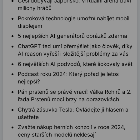
Češi dobývají Japonsko: Virtuální aréna baví
miliony hráčů
Pokroková technologie umožní nabíjet mobil
displejem
5 nejlepších AI generátorů obrázků zdarma
ChatGPT teď umí přemýšlet jako člověk, díky
AI reason vyřeší i složitější problémy za vás
6 největších AI podvodů, které šokovaly svět
Podcast roku 2024: Který pořad je letos
nejlepší?
Pán prstenů se právě vrací! Válka Rohirů a 2.
řada Prstenů moci brzy na obrazovkách
Chytrá zásuvka Tesla: Ovládejte ji hlasem a
ušetřete
Zvažte nákup herních konzolí v roce 2024,
ceny starších modelů neklesají