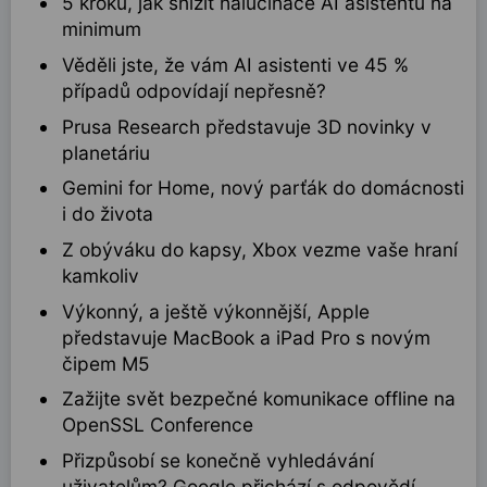
5 kroků, jak snížit halucinace AI asistentů na
minimum
Věděli jste, že vám AI asistenti ve 45 %
případů odpovídají nepřesně?
Prusa Research představuje 3D novinky v
planetáriu
Gemini for Home, nový parťák do domácnosti
i do života
Z obýváku do kapsy, Xbox vezme vaše hraní
kamkoliv
Výkonný, a ještě výkonnější, Apple
představuje MacBook a iPad Pro s novým
čipem M5
Zažijte svět bezpečné komunikace offline na
OpenSSL Conference
Přizpůsobí se konečně vyhledávání
uživatelům? Google přichází s odpovědí