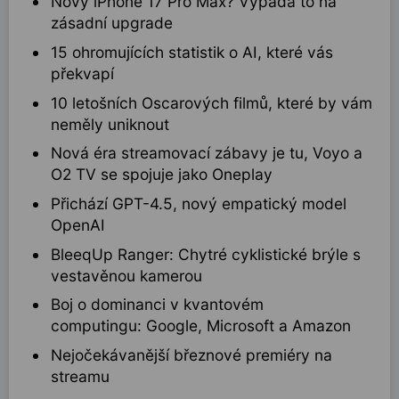
Nový iPhone 17 Pro Max? Vypadá to na
zásadní upgrade
15 ohromujících statistik o AI, které vás
překvapí
10 letošních Oscarových filmů, které by vám
neměly uniknout
Nová éra streamovací zábavy je tu, Voyo a
O2 TV se spojuje jako Oneplay
Přichází GPT-4.5, nový empatický model
OpenAI
BleeqUp Ranger: Chytré cyklistické brýle s
vestavěnou kamerou
Boj o dominanci v kvantovém
computingu: Google, Microsoft a Amazon
Nejočekávanější březnové premiéry na
streamu