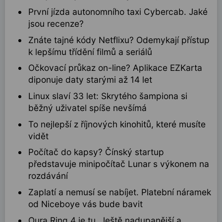
První jízda autonomního taxi Cybercab. Jaké
jsou recenze?
Znáte tajné kódy Netflixu? Odemykají přístup
k lepšímu třídění filmů a seriálů
Očkovací průkaz on-line? Aplikace EZKarta
diponuje daty starými až 14 let
Linux slaví 33 let: Skrytého šampiona si
běžný uživatel spíše nevšímá
To nejlepší z říjnových kinohitů, které musíte
vidět
Počítač do kapsy? Čínský startup
představuje minipočítač Lunar s výkonem na
rozdávání
Zaplatí a nemusí se nabíjet. Platební náramek
od Niceboye vás bude bavit
Oura Ring 4 je tu. Ještě nadupanější a