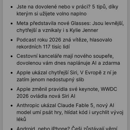
Jste na dovolené nebo v práci? 5 tipů, díky
kterým si užijete volno naplno
Meta představila nové Glasses: Jsou levnější,
chytřejší a vznikaly i s Kylie Jenner
Podcast roku 2026 zná vítěze, hlasovalo
rekordních 117 tisíc lidí
Cestovní kanceláře mají nového soupeře,
dovolenou vám dnes naplánuje AI a zdarma
Apple ukázal chytřejší Siri, V Evropě z ní je
zatím jenom nedostupný slib
Apple změnil pravidla své keynote, WWDC
2026 ovládla nová Siri AI
Anthropic ukázal Claude Fable 5, nový AI
model umí psát hry, hlídat kód i urychlit vývoj
léků
Android, nebo iPhone? Češi zůstávají věrní