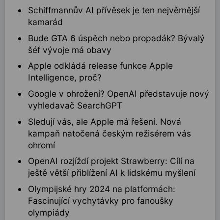
Schiffmannův AI přívěsek je ten nejvěrnější
kamarád
Bude GTA 6 úspěch nebo propadák? Bývalý
šéf vývoje má obavy
Apple odkládá release funkce Apple
Intelligence, proč?
Google v ohrožení? OpenAI představuje nový
vyhledavač SearchGPT
Sledují vás, ale Apple má řešení. Nová
kampaň natočená českým režisérem vás
ohromí
OpenAI rozjíždí projekt Strawberry: Cílí na
ještě větší přiblížení AI k lidskému myšlení
Olympijské hry 2024 na platformách:
Fascinující vychytávky pro fanoušky
olympiády