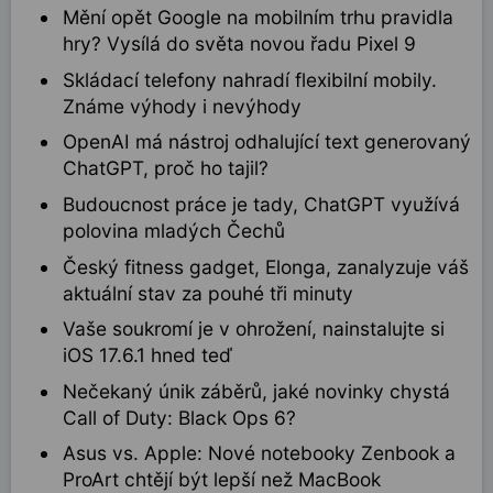
Mění opět Google na mobilním trhu pravidla
hry? Vysílá do světa novou řadu Pixel 9
Skládací telefony nahradí flexibilní mobily.
Známe výhody i nevýhody
OpenAI má nástroj odhalující text generovaný
ChatGPT, proč ho tajil?
Budoucnost práce je tady, ChatGPT využívá
polovina mladých Čechů
Český fitness gadget, Elonga, zanalyzuje váš
aktuální stav za pouhé tři minuty
Vaše soukromí je v ohrožení, nainstalujte si
iOS 17.6.1 hned teď
Nečekaný únik záběrů, jaké novinky chystá
Call of Duty: Black Ops 6?
Asus vs. Apple: Nové notebooky Zenbook a
ProArt chtějí být lepší než MacBook