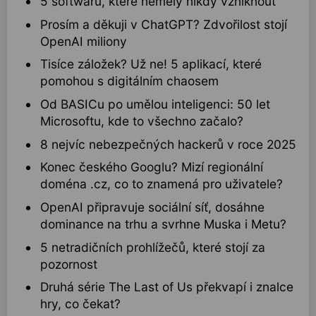
5 softwarů, které neměly nikdy vzniknout
Prosím a děkuji v ChatGPT? Zdvořilost stojí
OpenAI miliony
Tisíce záložek? Už ne! 5 aplikací, které
pomohou s digitálním chaosem
Od BASICu po umělou inteligenci: 50 let
Microsoftu, kde to všechno začalo?
8 nejvíc nebezpečných hackerů v roce 2025
Konec českého Googlu? Mizí regionální
doména .cz, co to znamená pro uživatele?
OpenAI připravuje sociální síť, dosáhne
dominance na trhu a svrhne Muska i Metu?
5 netradičních prohlížečů, které stojí za
pozornost
Druhá série The Last of Us překvapí i znalce
hry, co čekat?