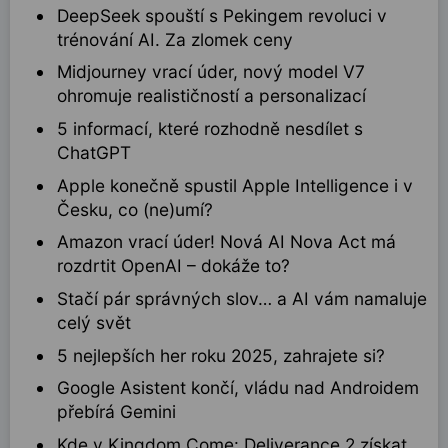
DeepSeek spouští s Pekingem revoluci v
trénování AI. Za zlomek ceny
Midjourney vrací úder, nový model V7
ohromuje realističností a personalizací
5 informací, které rozhodně nesdílet s
ChatGPT
Apple konečně spustil Apple Intelligence i v
Česku, co (ne)umí?
Amazon vrací úder! Nová AI Nova Act má
rozdrtit OpenAI – dokáže to?
Stačí pár správných slov… a AI vám namaluje
celý svět
5 nejlepších her roku 2025, zahrajete si?
Google Asistent končí, vládu nad Androidem
přebírá Gemini
Kde v Kingdom Come: Deliverance 2 získat